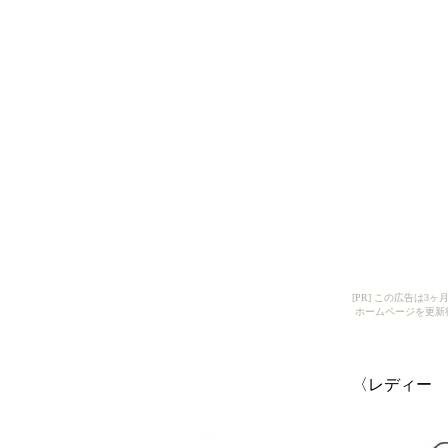
[PR] この広告は
ホームページを更新
〈レディー 