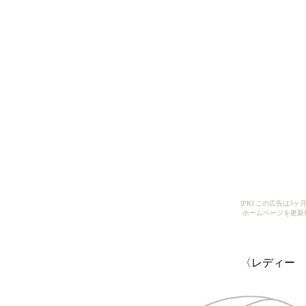
[PR] この広告は
ホームページを更新
〈レディー 