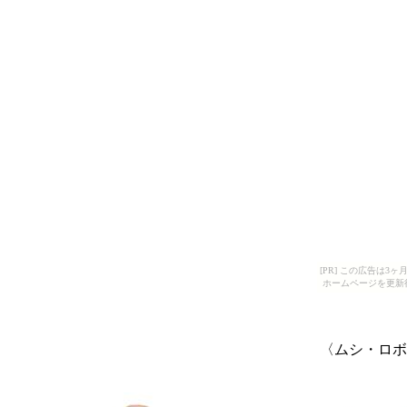
[PR] この広告は
ホームページを更新
〈ムシ・ロボ