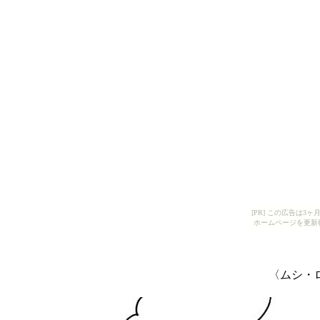
[PR] この広告は
ホームページを更新
〈ムシ・ロ