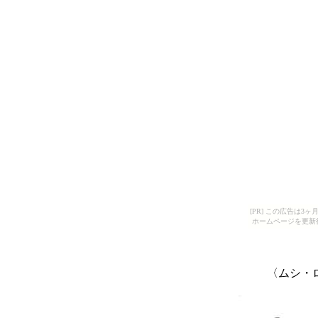
[PR] この広告は
ホームページを更新
〈ムシ・ロ