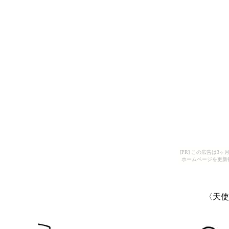
[PR] この広告は
ホームページを更新
〈天使