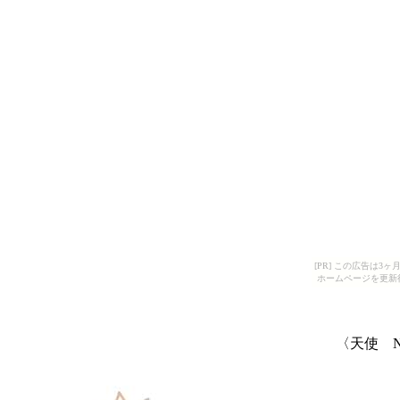
[PR] この広告は
ホームページを更新
〈天使 N