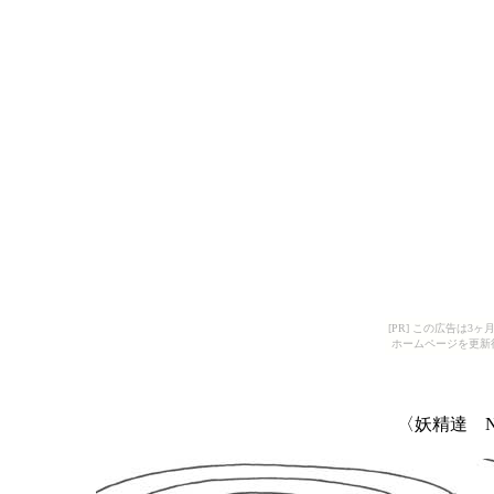
[PR] この広告は
ホームページを更新
〈妖精達 N