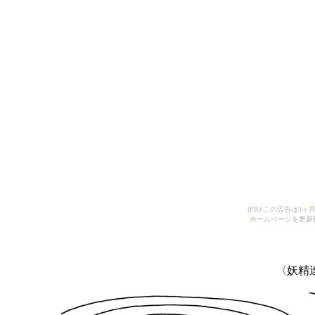
[PR] この広告は
ホームページを更新
〈妖精達