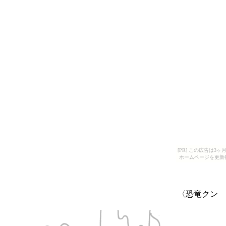
[PR] この広告は
ホームページを更新
〈恐竜クン 