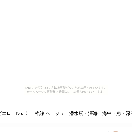
[PR] この広告は3ヶ月以上更新がないため表示されています。
ホームページを更新後24時間以内に表示されなくなります。
ピエロ No.1〉 枠線-ベージュ
潜水艇・深海・海中・魚・深