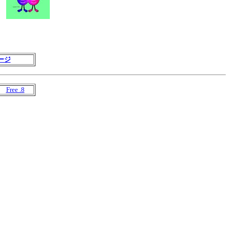
ージ
Free .8