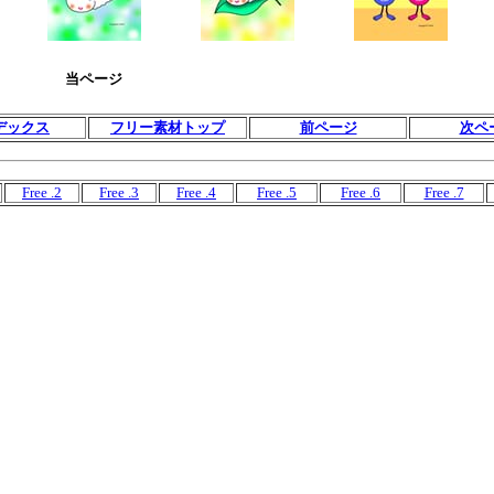
当ページ
デックス
フリー素材トップ
前ページ
次ペ
Free .2
Free .3
Free .4
Free .5
Free .6
Free .7