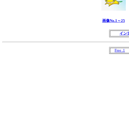
画像No.1～25
イン
Free .1