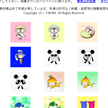
クして下さい。画像ダウンロードページに移ります
。
使用上の注意
・
ダウ
著作権は全て作者が有しています。作者の許可なく転載・改変等の無断使用
Copyright（C）T-KONI . All Rights Reserved.